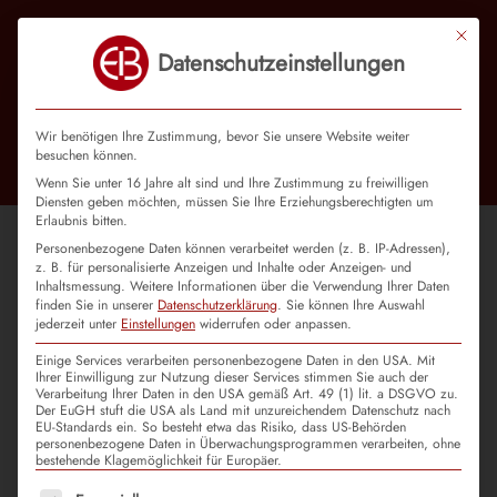
Mit die
Datenschutzeinstellungen
Wir benötigen Ihre Zustimmung, bevor Sie unsere Website weiter
besuchen können.
Wenn Sie unter 16 Jahre alt sind und Ihre Zustimmung zu freiwilligen
Diensten geben möchten, müssen Sie Ihre Erziehungsberechtigten um
Erlaubnis bitten.
Personenbezogene Daten können verarbeitet werden (z. B. IP-Adressen),
z. B. für personalisierte Anzeigen und Inhalte oder Anzeigen- und
Coach / Pädagogischer
Inhaltsmessung.
Weitere Informationen über die Verwendung Ihrer Daten
Mitarbeiter (m/w/d)
finden Sie in unserer
Datenschutzerklärung
.
Sie können Ihre Auswahl
jederzeit unter
Einstellungen
widerrufen oder anpassen.
Einige Services verarbeiten personenbezogene Daten in den USA. Mit
Ihrer Einwilligung zur Nutzung dieser Services stimmen Sie auch der
„Entfache Potenziale, forme Erfolge – Werden Sie
Verarbeitung Ihrer Daten in den USA gemäß Art. 49 (1) lit. a DSGVO zu.
unser Coach und gehen Sie mit Menschen ihre
Der EuGH stuft die USA als Land mit unzureichendem Datenschutz nach
nächsten Schritte!“
EU-Standards ein. So besteht etwa das Risiko, dass US-Behörden
personenbezogene Daten in Überwachungsprogrammen verarbeiten, ohne
bestehende Klagemöglichkeit für Europäer.
Es folgt eine Liste der Service-Gruppen, für die eine Einwilligu