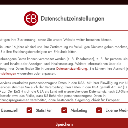
Datenschutzeinstellungen
Fortbildungen
Coaching
Sprachkurse
ötigen Ihre Zustimmung, bevor Sie unsere Website weiter besuchen können.
e unter 16 Jahre alt sind und Ihre Zustimmung zu freiwilligen Diensten geben möchten
Sie Ihre Erziehungsberechtigten um Erlaubnis bitten.
nbezogene Daten können verarbeitet werden (z. B. IP-Adressen), z. B. für personalisie
n und Inhalte oder Anzeigen- und Inhaltsmessung.
Weitere Informationen über die
re verlässliche AVGS-Maßn
ung Ihrer Daten finden Sie in unserer
Datenschutzerklärung
.
Sie können Ihre Auswahl j
nstellungen
widerrufen oder anpassen.
smarktintegration
Services verarbeiten personenbezogene Daten in den USA. Mit Ihrer Einwilligung zur 
Services stimmen Sie auch der Verarbeitung Ihrer Daten in den USA gemäß Art. 49 (1) l
u. Der EuGH stuft die USA als Land mit unzureichendem Datenschutz nach EU-Stan
 besteht etwa das Risiko, dass US-Behörden personenbezogene Daten in
hme mehr als nur Beschäftigung
hungsprogrammen verarbeiten, ohne bestehende Klagemöglichkeit für Europäer.
olgt eine Liste der Service-Gruppen, für die eine Ein
Essenziell
Statistiken
Marketing
Externe Medi
n Kund*innen nicht einfach ein Bewerbungstraini
Speichern