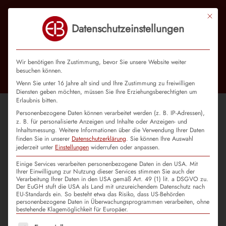
Mit die
Datenschutzeinstellungen
Wir benötigen Ihre Zustimmung, bevor Sie unsere Website weiter
besuchen können.
Wenn Sie unter 16 Jahre alt sind und Ihre Zustimmung zu freiwilligen
Diensten geben möchten, müssen Sie Ihre Erziehungsberechtigten um
Erlaubnis bitten.
Personenbezogene Daten können verarbeitet werden (z. B. IP-Adressen),
z. B. für personalisierte Anzeigen und Inhalte oder Anzeigen- und
Projektleiter/in (m,w,d)
Inhaltsmessung.
Weitere Informationen über die Verwendung Ihrer Daten
Ausschreibungsmaßnahmen
finden Sie in unserer
Datenschutzerklärung
.
Sie können Ihre Auswahl
jederzeit unter
Einstellungen
widerrufen oder anpassen.
Einige Services verarbeiten personenbezogene Daten in den USA. Mit
Ihrer Einwilligung zur Nutzung dieser Services stimmen Sie auch der
„Jeden Tag einen Menschen in eine sinnstiftende
Verarbeitung Ihrer Daten in den USA gemäß Art. 49 (1) lit. a DSGVO zu.
Tätigkeit vermitteln!“
Der EuGH stuft die USA als Land mit unzureichendem Datenschutz nach
EU-Standards ein. So besteht etwa das Risiko, dass US-Behörden
personenbezogene Daten in Überwachungsprogrammen verarbeiten, ohne
bestehende Klagemöglichkeit für Europäer.
Standort(e):
Es folgt eine Liste der Service-Gruppen, für die eine Einwilligu