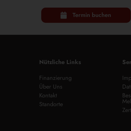
l
t
Termin buchen

e
r
n
a
t
i
Nützliche Links
Se
v
e
Finanzierung
Im
:
Über Uns
Dat
Kontakt
Bes
Mel
Standorte
Zert