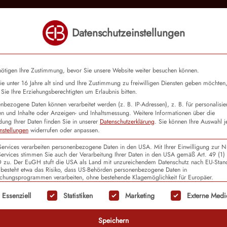
Datenschutzeinstellungen
Fortbildungen
Coaching
Sprachkurse
ötigen Ihre Zustimmung, bevor Sie unsere Website weiter besuchen können.
e unter 16 Jahre alt sind und Ihre Zustimmung zu freiwilligen Diensten geben möchten
Sie Ihre Erziehungsberechtigten um Erlaubnis bitten.
nbezogene Daten können verarbeitet werden (z. B. IP-Adressen), z. B. für personalisie
n und Inhalte oder Anzeigen- und Inhaltsmessung.
Weitere Informationen über die
Witten
ung Ihrer Daten finden Sie in unserer
Datenschutzerklärung
.
Sie können Ihre Auswahl j
nstellungen
widerrufen oder anpassen.
Services verarbeiten personenbezogene Daten in den USA. Mit Ihrer Einwilligung zur 
Services stimmen Sie auch der Verarbeitung Ihrer Daten in den USA gemäß Art. 49 (1) l
u. Der EuGH stuft die USA als Land mit unzureichendem Datenschutz nach EU-Stan
 besteht etwa das Risiko, dass US-Behörden personenbezogene Daten in
hungsprogrammen verarbeiten, ohne bestehende Klagemöglichkeit für Europäer.
olgt eine Liste der Service-Gruppen, für die eine Ein
Essenziell
Statistiken
Marketing
Externe Medi
itten
Speichern