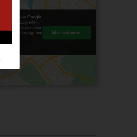
alterinhalt von
Google
en Inhalt zuzugreifen,
he unten. Bitte beachten
Inhalt entsperren
tanbieter weitergegeben
.
tionen
um