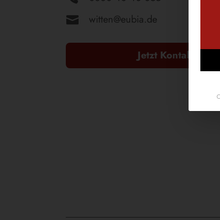
witten@eubia.de

Jetzt Kontakt auf
C