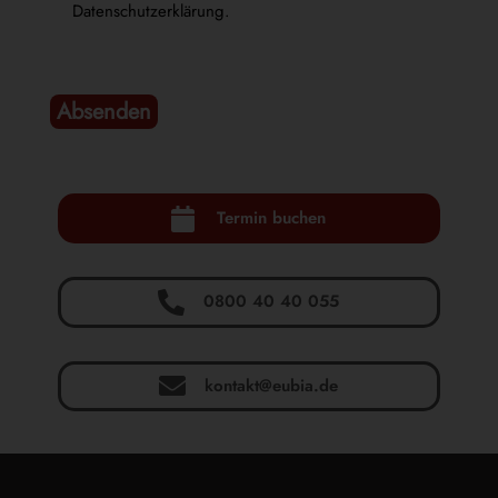
Datenschutzerklärung.
Absenden
A
l
t
e

Termin buchen
r
n
a

0800 40 40 055
t
i
v
e

kontakt@eubia.de
: