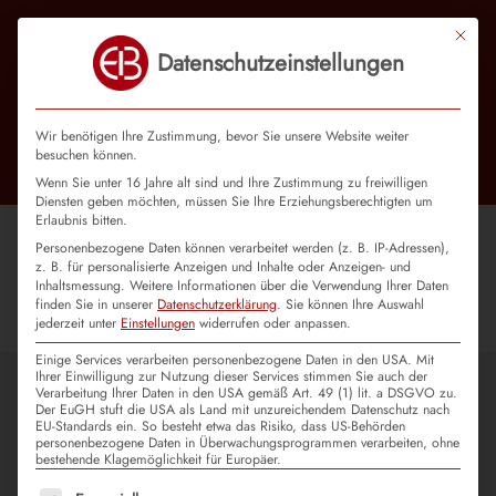
Mit die
Datenschutzeinstellungen
Wir benötigen Ihre Zustimmung, bevor Sie unsere Website weiter
besuchen können.
Wenn Sie unter 16 Jahre alt sind und Ihre Zustimmung zu freiwilligen
Diensten geben möchten, müssen Sie Ihre Erziehungsberechtigten um
Erlaubnis bitten.
Personenbezogene Daten können verarbeitet werden (z. B. IP-Adressen),
z. B. für personalisierte Anzeigen und Inhalte oder Anzeigen- und
User Profile
Inhaltsmessung.
Weitere Informationen über die Verwendung Ihrer Daten
finden Sie in unserer
Datenschutzerklärung
.
Sie können Ihre Auswahl
jederzeit unter
Einstellungen
widerrufen oder anpassen.
[em_profile]
Einige Services verarbeiten personenbezogene Daten in den USA. Mit
Ihrer Einwilligung zur Nutzung dieser Services stimmen Sie auch der
Verarbeitung Ihrer Daten in den USA gemäß Art. 49 (1) lit. a DSGVO zu.
Nehmen Sie ganz einfach Kontakt mit uns auf.
Der EuGH stuft die USA als Land mit unzureichendem Datenschutz nach
EU-Standards ein. So besteht etwa das Risiko, dass US-Behörden
Schreiben Sie über das Kontaktformular, rufen Sie an
personenbezogene Daten in Überwachungsprogrammen verarbeiten, ohne
oder schreiben Sie uns eine Mail.
bestehende Klagemöglichkeit für Europäer.
Es folgt eine Liste der Service-Gruppen, für die eine Einwilligu
„
*
“ zeigt erforderliche Felder an